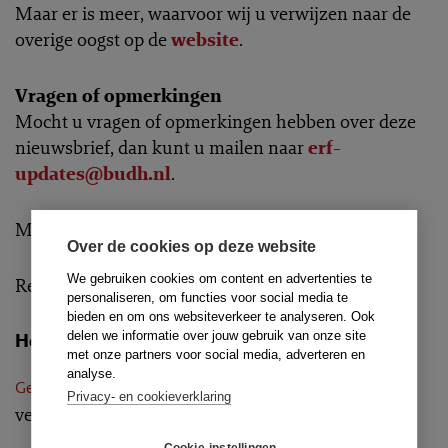
Maar er is meer, waarvoor wij u verwijzen naar de
overige oogst op de
website
.
Vragen of opmerkingen
Mocht u vragen of opmerkingen hebben over deze
nieuwsbrief, dan kunt u mailen naar
erf-
updates@budh.nl
.
Met vriendelijke groet,
Over de cookies op deze website
We gebruiken cookies om content en advertenties te
Redactie ERF Updates
personaliseren, om functies voor social media te
bieden en om ons websiteverkeer te analyseren. Ook
delen we informatie over jouw gebruik van onze site
Hof
met onze partners voor social media, adverteren en
analyse.
Erfgenaam verbeurt
Gerechtshof Arnhem-Leeuwarden
Privacy- en cookieverklaring
verzwegen contanten in Duitse kluis.
28-12-2021