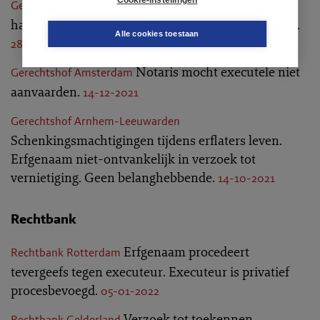
Cookie-instellingen
Zus van erflater
Gerechtshof Arnhem-Leeuwarden
handelt niet onrechtmatig en is niet schadeplichtig.
Alle cookies toestaan
28-12-2021
Notaris mocht executele niet
Gerechtshof Amsterdam
aanvaarden.
14-12-2021
Gerechtshof Arnhem-Leeuwarden
Schenkingsmachtigingen tijdens erflaters leven.
Erfgenaam niet-ontvankelijk in verzoek tot
vernietiging. Geen belanghebbende.
14-10-2021
Rechtbank
Erfgenaam procedeert
Rechtbank Rotterdam
tevergeefs tegen executeur. Executeur is privatief
procesbevoegd.
05-01-2022
Verzoek tot toekennen
Rechtbank Gelderland