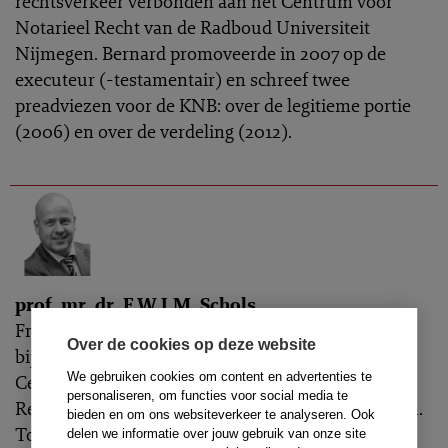
rechtsverkeer verbonden aan het Centrum voor
Notarieel Recht van de Radboud Universiteit
Nijmegen. Bernard promoveerde in 2007 op de
executeur (-testamentair) en schreef twee
preadviezen voor de KNB: over de legitieme portie
(2006) en over de verdeling (2012).
prof. mr. dr. F.W.J.M. Schols
Freek Schols is als hoogleraar Privaatrecht, in het
Over de cookies op deze website
bijzonder notarieel recht, verbonden aan het
We gebruiken cookies om content en advertenties te
Centrum voor Notarieel Recht van de Faculteit der
personaliseren, om functies voor social media te
Rechtsgeleerdheid Radboud Universiteit Nijmegen.
bieden en om ons websiteverkeer te analyseren. Ook
Tot november 2008 was hij hoogleraar Estate
delen we informatie over jouw gebruik van onze site